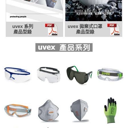
文)
德國uvex最新產品，N95、FFP2及 FFP3拋棄式口罩完
美上市。
Honeywell 歐規空氣呼吸器6.8公升及9公升碳纖鋼瓶登台
uvex 系列
uvex 拋棄式口罩
熱賣。
產品型錄
產品型錄
市面上發現uvex 9301906護目鏡有仿冒品，請留意除了
鏡框及頭帶有原廠uvex字樣外......(詳全文)
uvex 9302系列為德國製造，uvex 900245非德國原廠製
造(中國製造)，鏡片防霧效果較差...(詳全文)
德國uvex 9302235 頭帶耳掛二用款式抗化學防霧防塵護
目鏡組，已獲台塑集團等大企業、醫療院所、政府機關、學校
實驗室、防疫單位熱烈採用。
UWAYS 吸油及化學吸收棉上市。
世界衛生組織（WHO）推薦眼部防護品牌-uvex......(詳全
文)