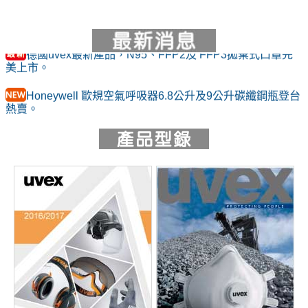
德國uvex最新產品，N95、FFP2及 FFP3拋棄式口罩完
美上市。
Honeywell 歐規空氣呼吸器6.8公升及9公升碳纖鋼瓶登台
熱賣。
市面上發現uvex 9301906護目鏡有仿冒品，請留意除了
鏡框及頭帶有原廠uvex字樣外......(詳全文)
uvex 9302系列為德國製造，uvex 900245非德國原廠製
造(中國製造)，鏡片防霧效果較差...(詳全文)
德國uvex 9302235 頭帶耳掛二用款式抗化學防霧防塵護
目鏡組，已獲台塑集團等大企業、醫療院所、政府機關、學校
實驗室、防疫單位熱烈採用。
UWAYS 吸油及化學吸收棉上市。
世界衛生組織（WHO）推薦眼部防護品牌-uvex......(詳全