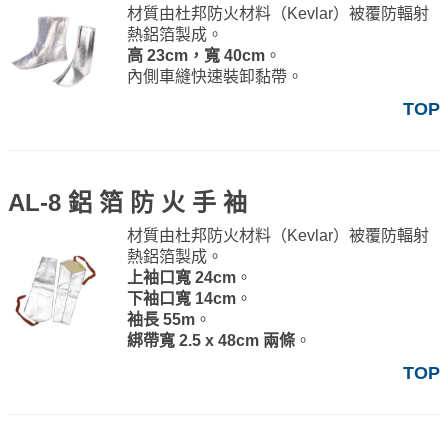
材質由杜邦防火材料（Kevlar）被覆防輻射
熱鋁箔製成。
高 23cm，寬 40cm
。
內側車縫快速裝卸黏帶。
TOP
AL-8 鋁 箔 防 火 手 袖
材質由杜邦防火材料（Kevlar）被覆防輻射
熱鋁箔製成。
上袖口寬 24cm
。
下袖口寬 14cm
。
袖長 55m
。
綁帶寬 2.5 x 48cm 兩條
。
TOP