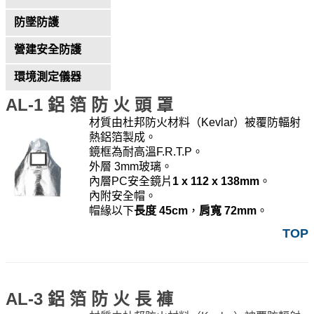
防墜防護
營建安全防護
環境測定儀器
AL-1 鋁 箔 防 火 頭 罩
材質由杜邦防火材料（Kevlar）被覆防輻射
熱鋁箔製成。
鏡框為耐高溫F.R.T.P。
外層 3mm玻璃。
內層PC安全鏡片
1 x 112 x 138mm
。
內附安全帽。
帽緣以下
長度 45cm
，
肩寬 72mm
。
TOP
AL-3 鋁 箔 防 火 長 褲