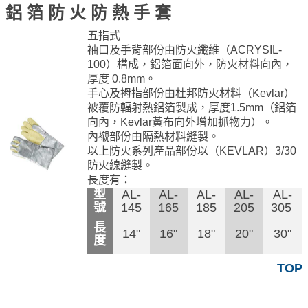
鋁 箔 防 火 防 熱 手 套
五指式
袖口及手背部份由防火纖維（ACRYSIL-
100）構成，鋁箔面向外，防火材料向內，
厚度 0.8mm。
手心及拇指部份由杜邦防火材料（Kevlar）
被覆防輻射熱鋁箔製成，厚度1.5mm（鋁箔
向內，Kevlar黃布向外增加抓物力）。
內襯部份由隔熱材料縫製。
以上防火系列產品部份以（KEVLAR）3/30
防火線縫製。
長度有：
型
AL-
AL-
AL-
AL-
AL-
號
145
165
185
205
305
長
14"
16"
18"
20"
30"
度
TOP