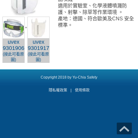
適用於實驗室
、
化學液體噴濺防
護、
射擊
、
除草等作業環境 。
產地：德國、符合歐美及CNS 安全
標準。
+
uvex
uvex
9301906
9301917
(按此可看原
(按此可看原
圖)
圖)
Copyright 2018 by Yu-Chia Safety
隱私權政策
|
使用條款