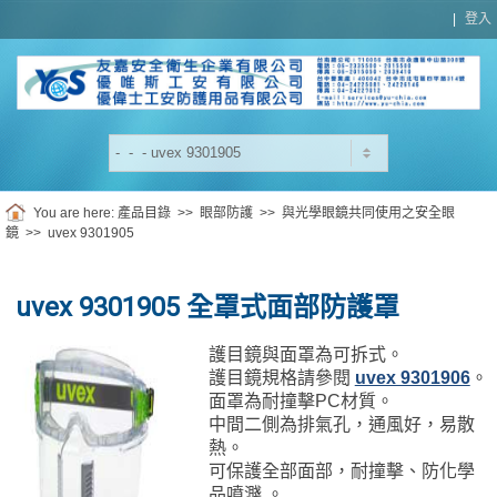
|
登入
You are here:
產品目錄
>>
眼部防護
>>
與光學眼鏡共同使用之安全眼
鏡
>>
uvex 9301905
uvex 9301905 全罩式面部防護罩
護目鏡與面罩為可拆式。
護目鏡規格請參閱
uvex 9301906
。
面罩為耐撞擊PC材質。
中間二側為排氣孔，通風好，易散
熱。
可保護全部面部，耐撞擊
、
防化學
品噴濺 。