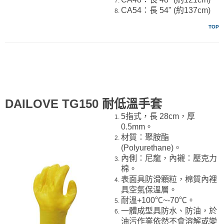
CA54：長 54" (約137cm)
TOP
DAILOVE TG150 耐低溫手套
5指式，長 28cm，厚
0.5mm。
材質：聚胺酯
(Polyurethane)。
內側：尼龍，內襯：壓克力
棉。
表面具防滑顆粒，棉質內裡
具空氣保溫層。
耐溫+100℃~-70℃。
一體成型具防水、防油，於
油污作業依然不會溶解或變