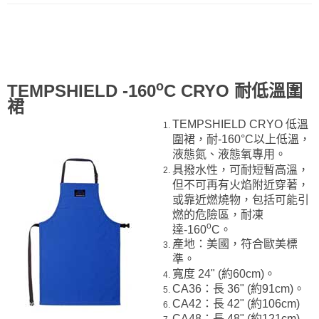
o
TEMPSHIELD -160
C CRYO 耐低溫圍
裙
TEMPSHIELD CRYO 低溫
圍裙，耐-160°C以上低溫，
液態氮、液態氧專用。
具撥水性，可耐短暫高溫，
但不可再有火焰附近穿著，
或靠近燃燒物，包括可能引
燃的危險區，耐凍
o
達-160
C。
產地：美國，符合歐美標
準。
寬度 24" (約60cm)。
CA36：長 36" (約91cm)。
CA42：長 42" (約106cm)
CA48：長 48" (約121cm)