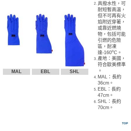
具撥水性，可
耐短暫高溫，
但不可再有火
焰附近穿著，
或靠近燃燒
物，包括可能
引燃的危險
區，耐凍
o
達-160
C。
產地：美國，
符合歐美標準
。
MAL
EBL
SHL
MAL：長約
36cm。
EBL：長約
47cm。
SHL：長約
70cm。
TOP