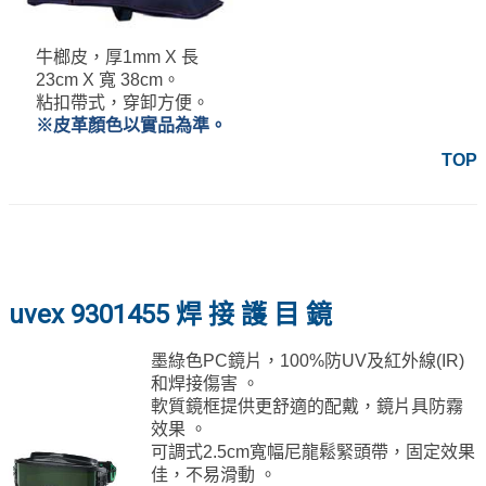
牛榔皮，厚1mm X 長
23cm X 寬 38cm。
粘扣帶式，穿卸方便。
※皮革顏色以實品為準。
TOP
uvex 9301455 焊 接 護 目 鏡
墨綠色PC鏡片，100%防UV及紅外線(IR)
和焊接傷害 。
軟質鏡框提供更舒適的配戴，鏡片具防霧
效果 。
可調式2.5cm寬幅尼龍鬆緊頭帶，固定效果
佳，不易滑動 。