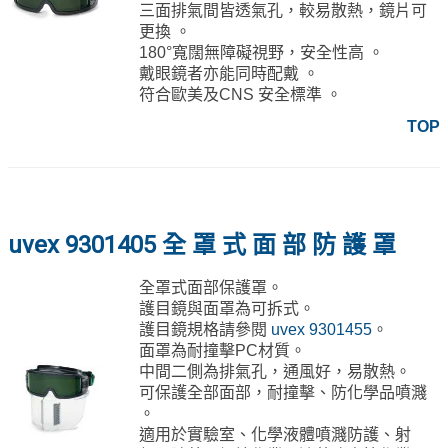
三面排氣間皆透氣孔，較易散熱，鏡片可
更換 。
180°寬闊無障礙視野，安全性高 。
戴眼鏡者亦能同時配戴 。
符合歐美及CNS 安全標準 。
TOP
uvex 9301405 全 罩 式 面 部 防 護 罩
全罩式面部保護罩。
護目鏡與面罩為可拆式。
護目鏡規格請參閱
uvex 9301455
。
面罩為耐撞擊PC材質。
中間二側為排氣孔，通風好，易散熱。
可保護全部面部，耐撞擊、防化學品噴濺
。
適用於實驗室、化學液體噴濺防護、射