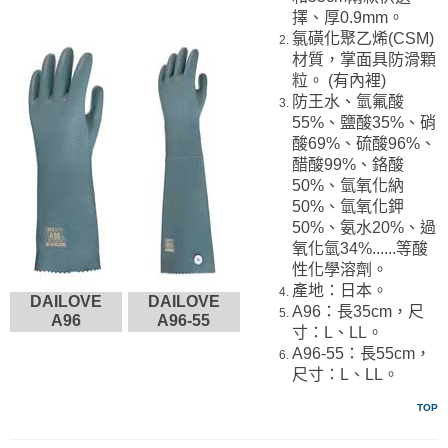
擇、厚0.9mm。
氯磺化聚乙烯(CSM)
材質，掌面具防滑顆
粒。 (有內裡)
防王水、氫氟酸
55%、鹽酸35%、硝
酸69%、硫酸96%、
醋酸99%、鉻酸
50%、氫氧化納
50%、氫氧化鉀
50%、氨水20%、過
氧化氫34%......等酸
性化學溶劑。
產地：日本。
DAILOVE
DAILOVE
A96：長35cm，尺
A96
A96-55
寸：L、LL。
A96-55：長55cm，
尺寸：L、LL。
TOP