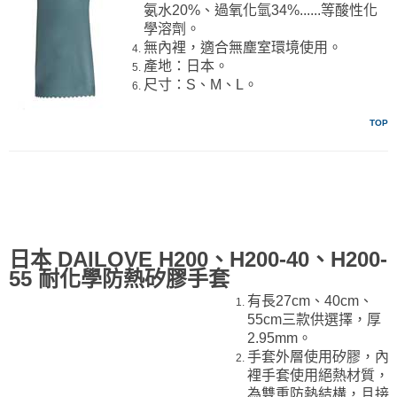
氨水20%、過氧化氫34%......等酸性化
學溶劑。
無內裡，適合無塵室環境使用。
產地：日本。
尺寸：S、M、L。
TOP
日本 DAILOVE H200、H200-40、H200-
55 耐化學防熱矽膠手套
有長27cm、40cm、
55cm三款供選擇，厚
2.95mm。
手套外層使用矽膠，內
裡手套使用絕熱材質，
為雙重防熱結構，且接