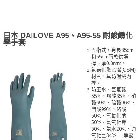
日本 DAILOVE A95、A95-55 耐酸鹼化
學手套
五指式，有長35cm
和55cm兩款供選
擇、厚0.8mm。
氯磺化聚乙烯(CSM)
材質，具防滑絨內
裡。
防王水、氫氟酸
55%、鹽酸35%、硝
酸69%、硫酸96%、
醋酸99%、鉻酸
50%、氫氧化納
50%、氫氧化鉀
50%、氨水20%、過
氧化氫34%......等酸