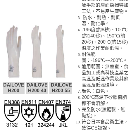
觸手部的層面採獨特加
工法，不易產生塵物。
防水、耐熱、耐低
溫、耐化學。
-196度(約8秒)、100℃
(約140秒)、150℃(約
20秒)、200℃(約15秒)
溫度之作業耐低溫。
耐溫範
圍：-196℃~+200℃。
適用範圍：無塵室、食
品加工或高科技產業之
高溫及低溫作業及其他
DAILOVE
DAILOVE
DAILOVE
高溫及低溫環境。
H200
H200-40
H200-55
顏色：白色。
200℃高溫下矽膠樹脂
都不會溶解。
完全防水(無縫製、無
黏接)。
符合日本食品衛生法，
獲得CE認證。