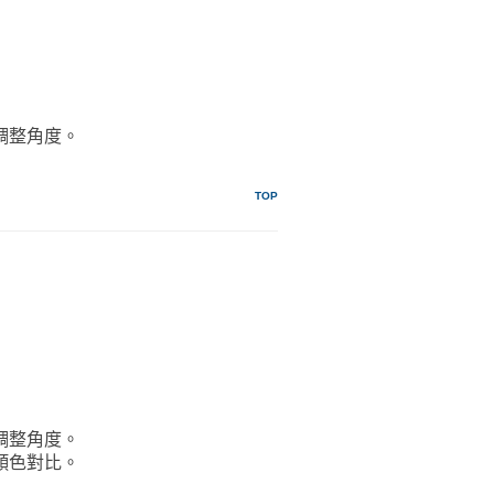
。
調整角度。
TOP
。
調整角度。
顏色對比。