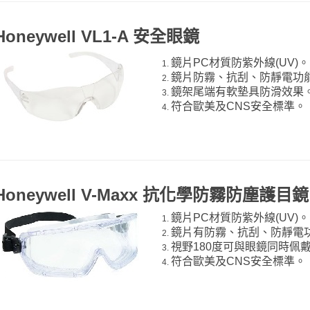
Honeywell VL1-A 安全眼鏡
鏡片PC材質防紫外線(UV)。
鏡片防霧、抗刮、防靜電功
鏡架尾端有軟墊具防滑效果
符合歐美及CNS安全標準。
Honeywell V-Maxx 抗化學防霧防塵護目鏡
鏡片PC材質防紫外線(UV)。
鏡片有防霧、抗刮、防靜電
視野180度可與眼鏡同時佩
符合歐美及CNS安全標準。