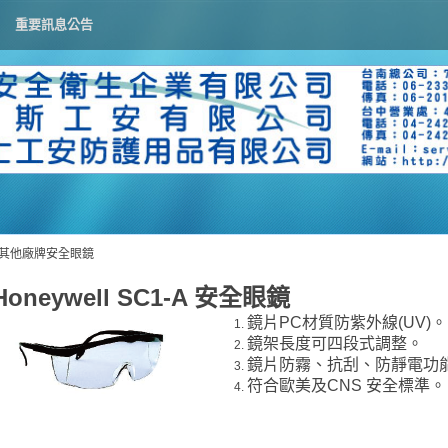
重要訊息公告
其他廠牌安全眼鏡
Honeywell SC1-A 安全眼鏡
鏡片PC材質防紫外線(UV)。
鏡架長度可四段式調整。
鏡片防霧、抗刮、防靜電功
符合歐美及CNS 安全標準。