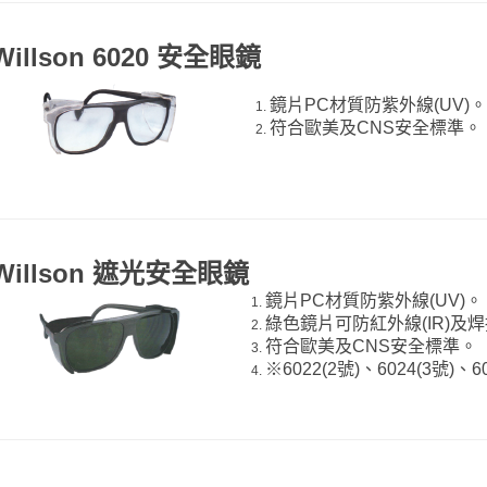
Willson 6020 安全眼鏡
鏡片PC材質防紫外線(UV)
符合歐美及CNS安全標準。
Willson 遮光安全眼鏡
鏡片PC材質防紫外線(UV)。
綠色鏡片可防紅外線(IR)及
符合歐美及CNS安全標準。
※6022(2號)、6024(3號)、