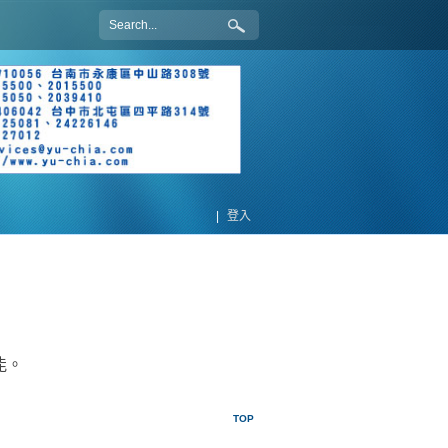
|
登入
能。
TOP