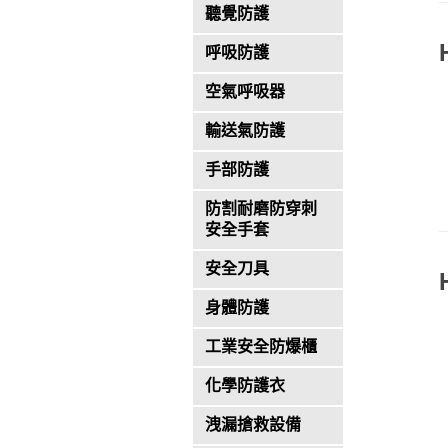
聽覺防護
呼吸防護
空氣呼吸器
輸送氣防護
手部防護
防割耐磨防穿刺
安全手套
安全刀具
身體防護
工業安全防爆櫃
化學防護衣
洩漏搶救設備