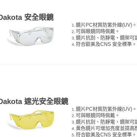
Dakota 安全眼鏡
鏡片PC材質防紫外線(UV)
可與眼鏡同時佩戴。
鏡片抗刮、防靜電，鏡架可
符合歐美及CNS 安全標準。
Dakota 遮光安全眼鏡
鏡片PC材質防紫外線(UV)
可與眼鏡同時佩戴。
鏡片抗刮、防靜電，鏡架可
黃色鏡片可增加亮度並提高
符合歐美及CNS 安全標準。