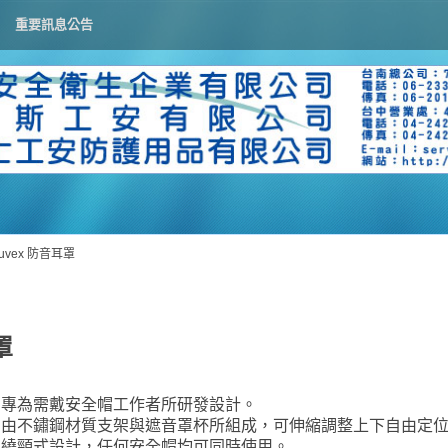
重要訊息公告
uvex 防音耳罩
罩
專為需戴安全帽工作者所研發設計。
由不鏽鋼材質支架與遮音罩杯所組成，可伸縮調整上下自由定
繞頸式設計，任何安全帽均可同時使用。