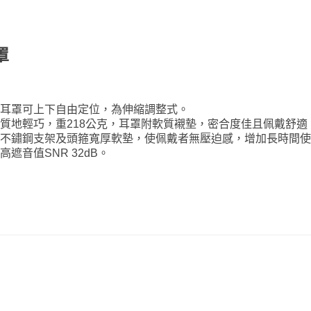
罩
耳罩可上下自由定位，為伸縮調整式。
質地輕巧，重218公克，耳罩附軟質襯墊，密合度佳且佩戴舒適
不鏽鋼支架及頭箍寬厚軟墊，使佩戴者無壓迫感，增加長時間
高遮音值SNR 32dB。