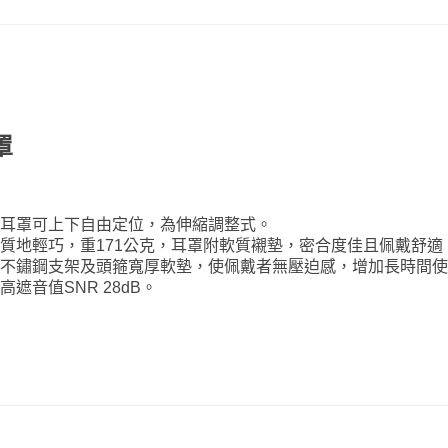
罩
耳罩可上下自由定位，為伸縮調整式。
質地輕巧，重171公克，耳罩附軟質襯墊，密合度佳且佩戴舒適
不鏽鋼支架及頭箍寬厚軟墊，使佩戴者無壓迫感，增加長時間
高遮音值SNR 28dB。