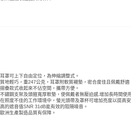
耳罩可上下自由定位，為伸縮調整式。
質地輕巧，重247公克，耳罩附軟質襯墊，密合度佳且佩戴舒適
摺疊款式收起來不佔空間，攜帶方便。
不鏽鋼支架及頭箍寬厚軟墊，使佩戴者無壓迫感.增加長時間使
在照度不佳的工作環境中，螢光頭帶及罩杯可增加亮度以提高
高的遮音值SNR 31dB能有效的阻隔噪音。
歐洲生產製造品質有保障。