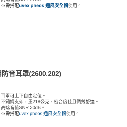
※需搭配
uvex pheos 通風安全帽
使用。
防音耳罩(2600.202)
耳罩可上下自由定位。
不鏽鋼支架，重218公克，密合度佳且佩戴舒適。
高遮音值SNR 30dB。
※需搭配
uvex pheos 通風安全帽
使用。