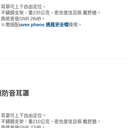
耳罩可上下自由定位。
不鏽鋼支架，重235公克，密合度佳且佩 戴舒適。
高遮音值SNR 28dB。
※需搭配
uvex pheos 通風安全帽
使用。
帽用防音耳罩
耳罩可上下自由定位。
不鏽鋼支架，重210公克，密合度佳且佩 戴舒適。
高遮音值SNR 27dB。