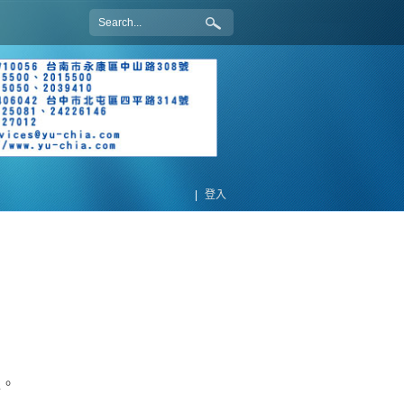
|
登入
位。