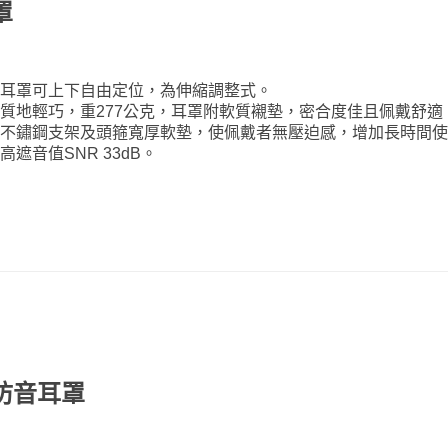
罩
耳罩可上下自由定位，為伸縮調整式。
質地輕巧，重277公克，耳罩附軟質襯墊，密合度佳且佩戴舒適
不鏽鋼支架及頭箍寬厚軟墊，使佩戴者無壓迫感，增加長時間
高遮音值SNR 33dB。
用防音耳罩